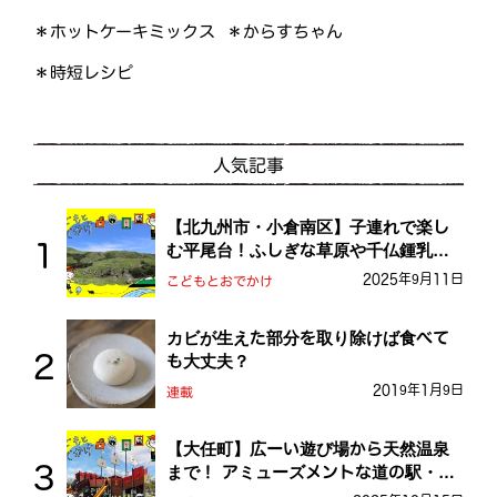
＊ホットケーキミックス
＊からすちゃん
＊時短レシピ
人気記事
【北九州市・小倉南区】子連れで楽し
む平尾台！ふしぎな草原や千仏鍾乳洞
を探検しよう！
2025年9月11日
こどもとおでかけ
カビが生えた部分を取り除けば食べて
も大丈夫？
2019年1月9日
連載
【大任町】広ーい遊び場から天然温泉
まで！ アミューズメントな道の駅・お
おとう桜街道