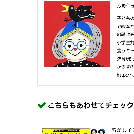
芳野仁
子ども
で絵本
の講師
小学生
養うキ
教育研
からす
http://
こちらもあわせてチェック
むかし子ど