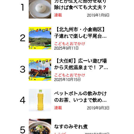
カビが生えた部分を取り
除けば食べても大丈夫？
連載
2019年1月9日
【北九州市・小倉南区】
子連れで楽しむ平尾台！
ふしぎな草原や千仏鍾乳
こどもとおでかけ
2025年9月11日
洞を探検しよう！
【大任町】広ーい遊び場
から天然温泉まで！ アミ
ューズメントな道の駅・
こどもとおでかけ
2025年10月15日
おおとう桜街道
ペットボトルの飲みかけ
のお茶、いつまで飲め
る？
連載
2019年9月3日
なすのみぞれ煮