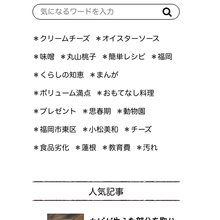
＊オイスターソース
＊クリームチーズ
＊簡単レシピ
＊丸山桃子
＊味噌
＊福岡
＊くらしの知恵
＊まんが
＊ボリューム満点
＊おもてなし料理
＊プレゼント
＊思春期
＊動物園
＊福岡市東区
＊小松美和
＊チーズ
＊食品劣化
＊教育費
＊蓮根
＊汚れ
人気記事