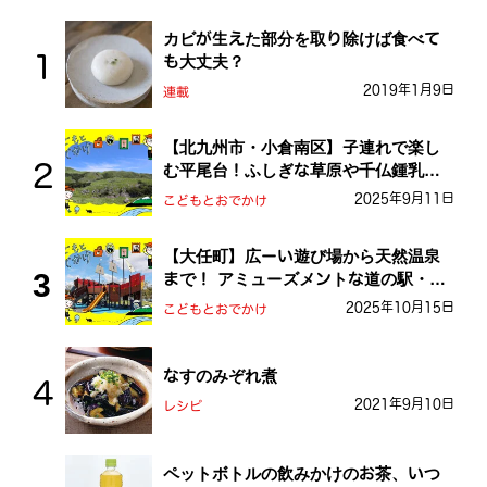
カビが生えた部分を取り除けば食べて
も大丈夫？
2019年1月9日
連載
【北九州市・小倉南区】子連れで楽し
む平尾台！ふしぎな草原や千仏鍾乳洞
を探検しよう！
2025年9月11日
こどもとおでかけ
【大任町】広ーい遊び場から天然温泉
まで！ アミューズメントな道の駅・お
おとう桜街道
2025年10月15日
こどもとおでかけ
なすのみぞれ煮
2021年9月10日
レシピ
ペットボトルの飲みかけのお茶、いつ