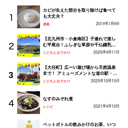
カビが生えた部分を取り除けば食べて
も大丈夫？
2019年1月9日
連載
【北九州市・小倉南区】子連れで楽し
む平尾台！ふしぎな草原や千仏鍾乳洞
を探検しよう！
2025年9月11日
こどもとおでかけ
【大任町】広ーい遊び場から天然温泉
まで！ アミューズメントな道の駅・お
おとう桜街道
2025年10月15日
こどもとおでかけ
なすのみぞれ煮
2021年9月10日
レシピ
ペットボトルの飲みかけのお茶、いつ