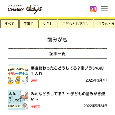
すべて
子育て
くらし
こどもとおでかけ
コラム・ま
歯みがき
記事一覧
磨き終わったらどうしてる？歯ブラシのお
手入れ
2025年3月7日
連載
みんなどうしてる？ ～子どもの歯みがき嫌
い～
2022年5月24日
子育て