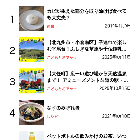
カビが生えた部分を取り除けば食べて
も大丈夫？
2019年1月9日
連載
【北九州市・小倉南区】子連れで楽し
む平尾台！ふしぎな草原や千仏鍾乳洞
を探検しよう！
2025年9月11日
こどもとおでかけ
【大任町】広ーい遊び場から天然温泉
まで！ アミューズメントな道の駅・お
おとう桜街道
2025年10月15日
こどもとおでかけ
なすのみぞれ煮
2021年9月10日
レシピ
ペットボトルの飲みかけのお茶、いつ