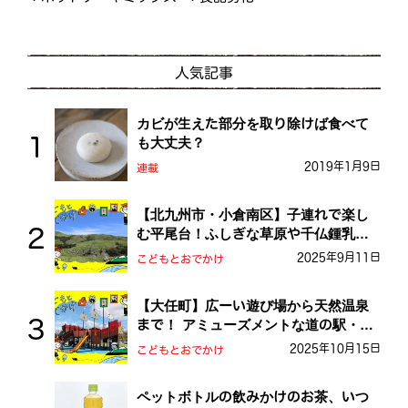
人気記事
カビが生えた部分を取り除けば食べて
も大丈夫？
2019年1月9日
連載
【北九州市・小倉南区】子連れで楽し
む平尾台！ふしぎな草原や千仏鍾乳洞
を探検しよう！
2025年9月11日
こどもとおでかけ
【大任町】広ーい遊び場から天然温泉
まで！ アミューズメントな道の駅・お
おとう桜街道
2025年10月15日
こどもとおでかけ
ペットボトルの飲みかけのお茶、いつ