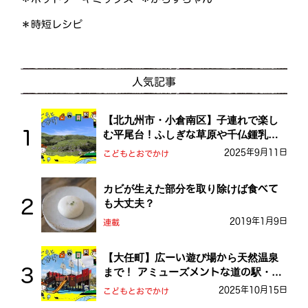
＊時短レシピ
人気記事
【北九州市・小倉南区】子連れで楽し
む平尾台！ふしぎな草原や千仏鍾乳洞
を探検しよう！
2025年9月11日
こどもとおでかけ
カビが生えた部分を取り除けば食べて
も大丈夫？
2019年1月9日
連載
【大任町】広ーい遊び場から天然温泉
まで！ アミューズメントな道の駅・お
おとう桜街道
2025年10月15日
こどもとおでかけ