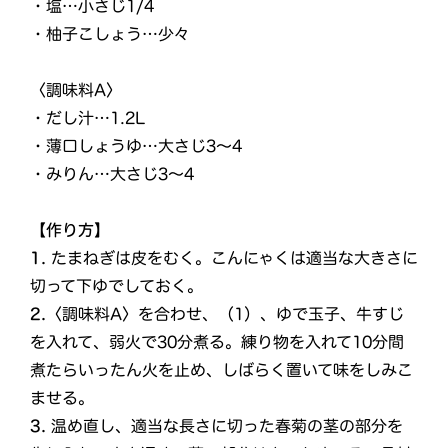
・塩…小さじ1/4
・柚子こしょう…少々
〈調味料A〉
・だし汁…1.2L
・薄口しょうゆ…大さじ3～4
・みりん…大さじ3～4
【作り方】
1.
たまねぎは皮をむく。こんにゃくは適当な大きさに
切って下ゆでしておく。
2.
〈調味料A〉を合わせ、（1）、ゆで玉子、牛すじ
を入れて、弱火で30分煮る。練り物を入れて10分間
煮たらいったん火を止め、しばらく置いて味をしみこ
ませる。
3.
温め直し、適当な長さに切った春菊の茎の部分を