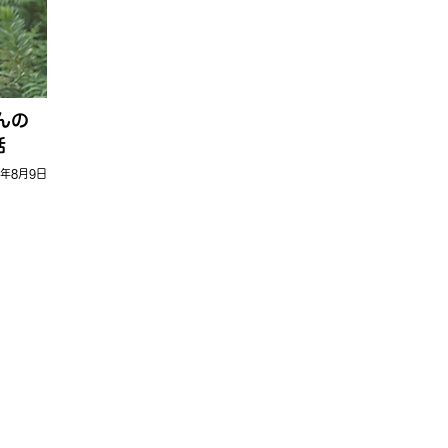
んの
話
8年8月9日