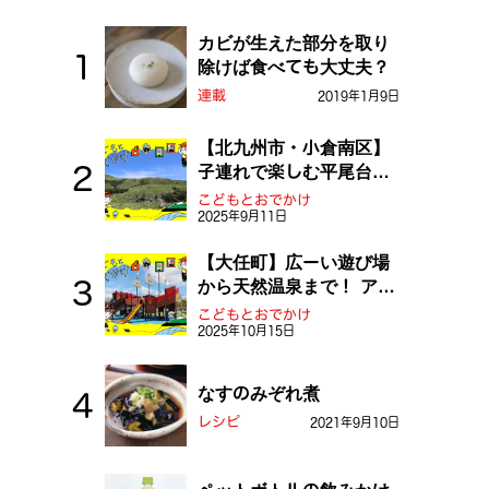
カビが生えた部分を取り
除けば食べても大丈夫？
連載
2019年1月9日
【北九州市・小倉南区】
子連れで楽しむ平尾台！
ふしぎな草原や千仏鍾乳
こどもとおでかけ
2025年9月11日
洞を探検しよう！
【大任町】広ーい遊び場
から天然温泉まで！ アミ
ューズメントな道の駅・
こどもとおでかけ
2025年10月15日
おおとう桜街道
なすのみぞれ煮
レシピ
2021年9月10日