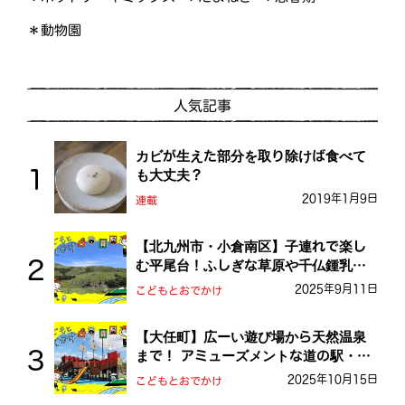
＊動物園
人気記事
カビが生えた部分を取り除けば食べて
も大丈夫？
2019年1月9日
連載
【北九州市・小倉南区】子連れで楽し
む平尾台！ふしぎな草原や千仏鍾乳洞
を探検しよう！
2025年9月11日
こどもとおでかけ
【大任町】広ーい遊び場から天然温泉
まで！ アミューズメントな道の駅・お
おとう桜街道
2025年10月15日
こどもとおでかけ