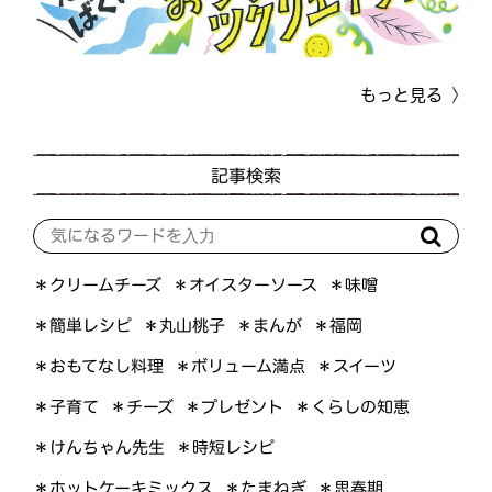
もっと見る
記事検索
＊オイスターソース
＊クリームチーズ
＊味噌
＊簡単レシピ
＊丸山桃子
＊まんが
＊福岡
＊おもてなし料理
＊ボリューム満点
＊スイーツ
＊くらしの知恵
＊プレゼント
＊子育て
＊チーズ
＊けんちゃん先生
＊時短レシピ
＊ホットケーキミックス
＊たまねぎ
＊思春期