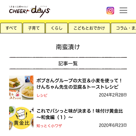
すべて
子育て
くらし
こどもとおでかけ
コラム・ま
南蛮漬け
記事一覧
ボブさんグループの大豆＆小麦を使って！
けんちゃん先生の豆腐＆トーストレシピ
2024年2月28日
レシピ
これでバシっと味が決まる！味付け黄金比
～和食編（１）～
2020年6月23日
知っとく小ワザ