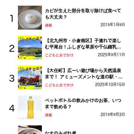
カビが生えた部分を取り除けば食べて
も大丈夫？
2019年1月9日
連載
【北九州市・小倉南区】子連れで楽し
む平尾台！ふしぎな草原や千仏鍾乳洞
を探検しよう！
2025年9月11日
こどもとおでかけ
【大任町】広ーい遊び場から天然温泉
まで！ アミューズメントな道の駅・お
おとう桜街道
2025年10月15日
こどもとおでかけ
ペットボトルの飲みかけのお茶、いつ
まで飲める？
2019年9月3日
連載
なすのみぞれ煮