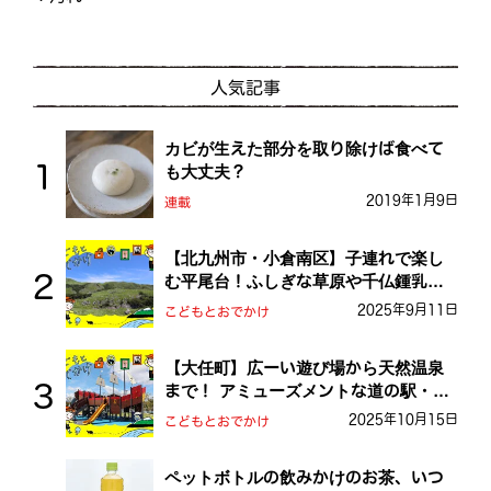
人気記事
カビが生えた部分を取り除けば食べて
も大丈夫？
2019年1月9日
連載
【北九州市・小倉南区】子連れで楽し
む平尾台！ふしぎな草原や千仏鍾乳洞
を探検しよう！
2025年9月11日
こどもとおでかけ
【大任町】広ーい遊び場から天然温泉
まで！ アミューズメントな道の駅・お
おとう桜街道
2025年10月15日
こどもとおでかけ
ペットボトルの飲みかけのお茶、いつ