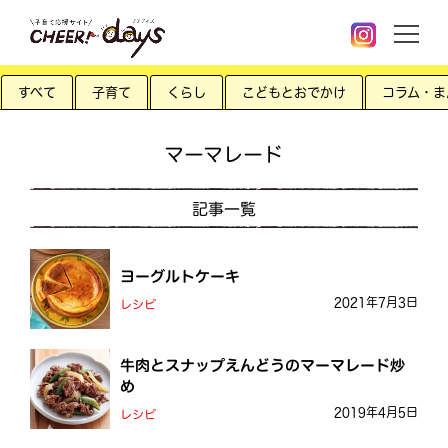
すべて
子育て
くらし
こどもとおでかけ
コラム・ま
マーマレード
記事一覧
ヨーグルトケーキ
2021年7月3日
レシピ
牛肉とスナップえんどうのマーマレード炒
め
2019年4月5日
レシピ