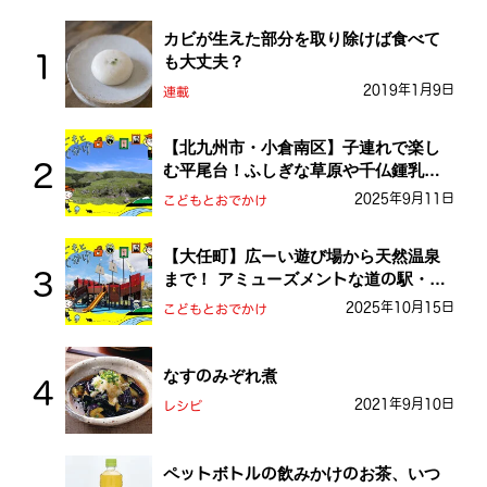
カビが生えた部分を取り除けば食べて
も大丈夫？
2019年1月9日
連載
【北九州市・小倉南区】子連れで楽し
む平尾台！ふしぎな草原や千仏鍾乳洞
を探検しよう！
2025年9月11日
こどもとおでかけ
【大任町】広ーい遊び場から天然温泉
まで！ アミューズメントな道の駅・お
おとう桜街道
2025年10月15日
こどもとおでかけ
なすのみぞれ煮
2021年9月10日
レシピ
ペットボトルの飲みかけのお茶、いつ