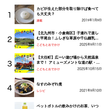
カビが生えた部分を取り除けば食べて
も大丈夫？
2019年1月9日
連載
【北九州市・小倉南区】子連れで楽し
む平尾台！ふしぎな草原や千仏鍾乳洞
を探検しよう！
2025年9月11日
こどもとおでかけ
【大任町】広ーい遊び場から天然温泉
まで！ アミューズメントな道の駅・お
おとう桜街道
2025年10月15日
こどもとおでかけ
なすのみぞれ煮
2021年9月10日
レシピ
ペットボトルの飲みかけのお茶、いつ