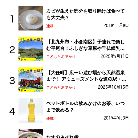
カビが生えた部分を取り除けば食べて
も大丈夫？
2019年1月9日
連載
【北九州市・小倉南区】子連れで楽し
む平尾台！ふしぎな草原や千仏鍾乳洞
を探検しよう！
2025年9月11日
こどもとおでかけ
【大任町】広ーい遊び場から天然温泉
まで！ アミューズメントな道の駅・お
おとう桜街道
2025年10月15日
こどもとおでかけ
ペットボトルの飲みかけのお茶、いつ
まで飲める？
2019年9月3日
連載
なすのみぞれ煮