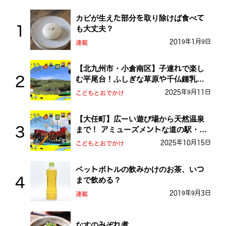
カビが生えた部分を取り除けば食べて
も大丈夫？
2019年1月9日
連載
【北九州市・小倉南区】子連れで楽し
む平尾台！ふしぎな草原や千仏鍾乳洞
を探検しよう！
2025年9月11日
こどもとおでかけ
【大任町】広ーい遊び場から天然温泉
まで！ アミューズメントな道の駅・お
おとう桜街道
2025年10月15日
こどもとおでかけ
ペットボトルの飲みかけのお茶、いつ
まで飲める？
2019年9月3日
連載
なすのみぞれ煮