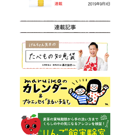
る？
連載
2019年9月3日
連載記事