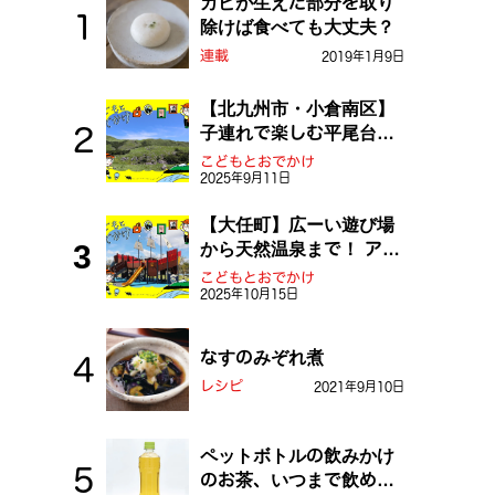
カビが生えた部分を取り
除けば食べても大丈夫？
連載
2019年1月9日
【北九州市・小倉南区】
子連れで楽しむ平尾台！
ふしぎな草原や千仏鍾乳
こどもとおでかけ
2025年9月11日
洞を探検しよう！
【大任町】広ーい遊び場
から天然温泉まで！ アミ
ューズメントな道の駅・
こどもとおでかけ
2025年10月15日
おおとう桜街道
なすのみぞれ煮
レシピ
2021年9月10日
ペットボトルの飲みかけ
のお茶、いつまで飲め