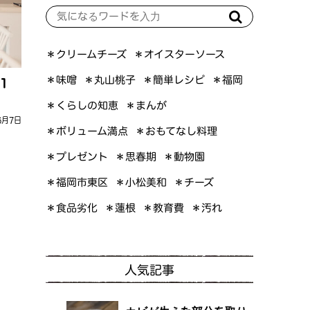
＊オイスターソース
＊クリームチーズ
＊簡単レシピ
＊丸山桃子
＊味噌
＊福岡
１
＊くらしの知恵
＊まんが
6月7日
＊ボリューム満点
＊おもてなし料理
＊プレゼント
＊思春期
＊動物園
＊福岡市東区
＊小松美和
＊チーズ
＊食品劣化
＊教育費
＊蓮根
＊汚れ
人気記事