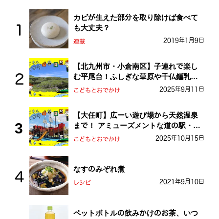
カビが生えた部分を取り除けば食べて
も大丈夫？
2019年1月9日
連載
【北九州市・小倉南区】子連れで楽し
む平尾台！ふしぎな草原や千仏鍾乳洞
を探検しよう！
2025年9月11日
こどもとおでかけ
【大任町】広ーい遊び場から天然温泉
まで！ アミューズメントな道の駅・お
おとう桜街道
2025年10月15日
こどもとおでかけ
なすのみぞれ煮
2021年9月10日
レシピ
ペットボトルの飲みかけのお茶、いつ