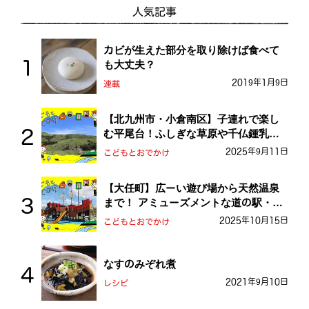
人気記事
カビが生えた部分を取り除けば食べて
も大丈夫？
2019年1月9日
連載
【北九州市・小倉南区】子連れで楽し
む平尾台！ふしぎな草原や千仏鍾乳洞
を探検しよう！
2025年9月11日
こどもとおでかけ
【大任町】広ーい遊び場から天然温泉
まで！ アミューズメントな道の駅・お
おとう桜街道
2025年10月15日
こどもとおでかけ
なすのみぞれ煮
2021年9月10日
レシピ