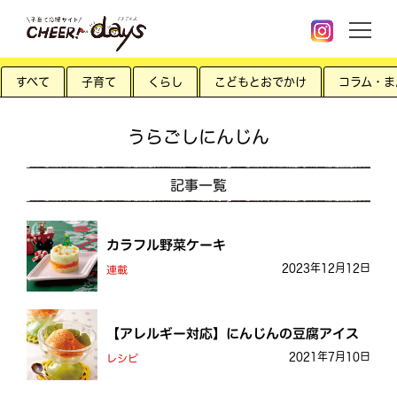
すべて
子育て
くらし
こどもとおでかけ
コラム・ま
うらごしにんじん
記事一覧
カラフル野菜ケーキ
2023年12月12日
連載
【アレルギー対応】にんじんの豆腐アイス
2021年7月10日
レシピ