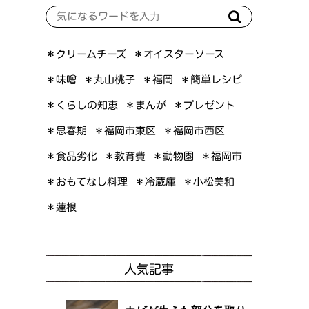
＊オイスターソース
＊クリームチーズ
＊簡単レシピ
＊丸山桃子
＊味噌
＊福岡
＊くらしの知恵
＊プレゼント
＊まんが
＊福岡市東区
＊福岡市西区
＊思春期
＊食品劣化
＊教育費
＊動物園
＊福岡市
＊おもてなし料理
＊小松美和
＊冷蔵庫
＊蓮根
人気記事