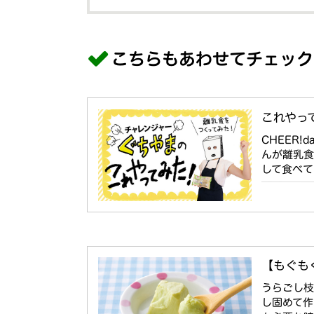
こちらもあわせてチェック
これやっ
CHEER
んが離乳食
して食べ
【もぐも
うらごし
し固めて作