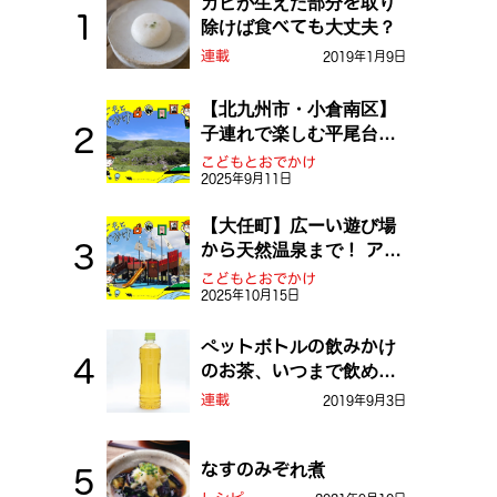
カビが生えた部分を取り
除けば食べても大丈夫？
連載
2019年1月9日
【北九州市・小倉南区】
子連れで楽しむ平尾台！
ふしぎな草原や千仏鍾乳
こどもとおでかけ
2025年9月11日
洞を探検しよう！
【大任町】広ーい遊び場
から天然温泉まで！ アミ
ューズメントな道の駅・
こどもとおでかけ
2025年10月15日
おおとう桜街道
ペットボトルの飲みかけ
のお茶、いつまで飲め
る？
連載
2019年9月3日
なすのみぞれ煮