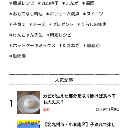
＊簡単レシピ
＊丸山桃子
＊まんが
＊福岡
＊おもてなし料理
＊ボリューム満点
＊スイーツ
＊くらしの知恵
＊プレゼント
＊子育て
＊チーズ
＊けんちゃん先生
＊時短レシピ
＊ホットケーキミックス
＊たまねぎ
＊思春期
＊動物園
人気記事
カビが生えた部分を取り除けば食べて
も大丈夫？
2019年1月9日
連載
【北九州市・小倉南区】子連れで楽し