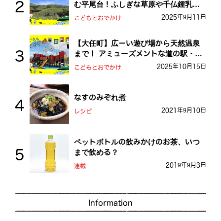
む平尾台！ふしぎな草原や千仏鍾乳洞
を探検しよう！
2025年9月11日
こどもとおでかけ
【大任町】広ーい遊び場から天然温泉
まで！ アミューズメントな道の駅・お
おとう桜街道
2025年10月15日
こどもとおでかけ
なすのみぞれ煮
2021年9月10日
レシピ
ペットボトルの飲みかけのお茶、いつ
まで飲める？
2019年9月3日
連載
Information