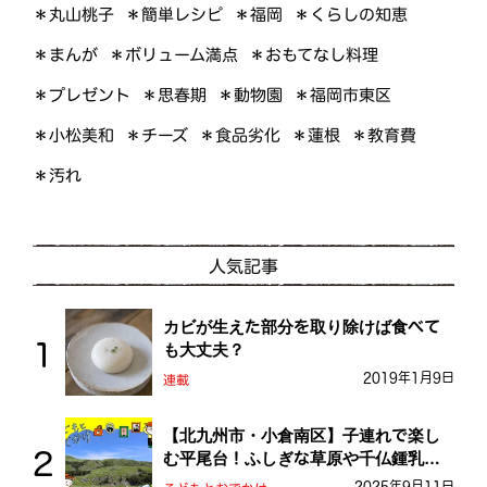
＊くらしの知恵
＊簡単レシピ
＊丸山桃子
＊福岡
＊ボリューム満点
＊おもてなし料理
＊まんが
＊プレゼント
＊福岡市東区
＊思春期
＊動物園
＊小松美和
＊食品劣化
＊教育費
＊チーズ
＊蓮根
＊汚れ
人気記事
カビが生えた部分を取り除けば食べて
も大丈夫？
2019年1月9日
連載
【北九州市・小倉南区】子連れで楽し
む平尾台！ふしぎな草原や千仏鍾乳洞
を探検しよう！
2025年9月11日