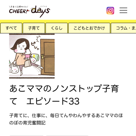
すべて
子育て
くらし
こどもとおでかけ
コラム・ま
あこママのノンストップ子育
て エピソード33
子育てに、仕事に、毎日てんやわんやするあこママのほ
のぼの育児奮闘記