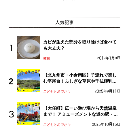
人気記事
カビが生えた部分を取り除けば食べて
も大丈夫？
2019年1月9日
連載
【北九州市・小倉南区】子連れで楽し
む平尾台！ふしぎな草原や千仏鍾乳洞
を探検しよう！
2025年9月11日
こどもとおでかけ
【大任町】広ーい遊び場から天然温泉
まで！ アミューズメントな道の駅・お
おとう桜街道
2025年10月15日
こどもとおでかけ