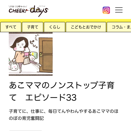
すべて
子育て
くらし
こどもとおでかけ
コラム・ま
あこママのノンストップ子育
て エピソード33
子育てに、仕事に、毎日てんやわんやするあこママのほ
のぼの育児奮闘記