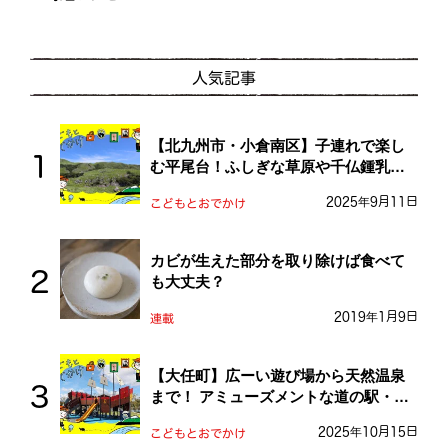
人気記事
【北九州市・小倉南区】子連れで楽し
む平尾台！ふしぎな草原や千仏鍾乳洞
を探検しよう！
2025年9月11日
こどもとおでかけ
カビが生えた部分を取り除けば食べて
も大丈夫？
2019年1月9日
連載
【大任町】広ーい遊び場から天然温泉
まで！ アミューズメントな道の駅・お
おとう桜街道
2025年10月15日
こどもとおでかけ