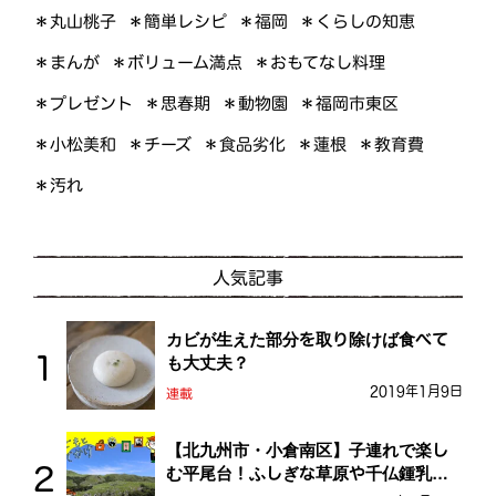
＊くらしの知恵
＊簡単レシピ
＊丸山桃子
＊福岡
＊ボリューム満点
＊おもてなし料理
＊まんが
＊プレゼント
＊福岡市東区
＊思春期
＊動物園
＊小松美和
＊食品劣化
＊教育費
＊チーズ
＊蓮根
＊汚れ
人気記事
カビが生えた部分を取り除けば食べて
も大丈夫？
2019年1月9日
連載
【北九州市・小倉南区】子連れで楽し
む平尾台！ふしぎな草原や千仏鍾乳洞