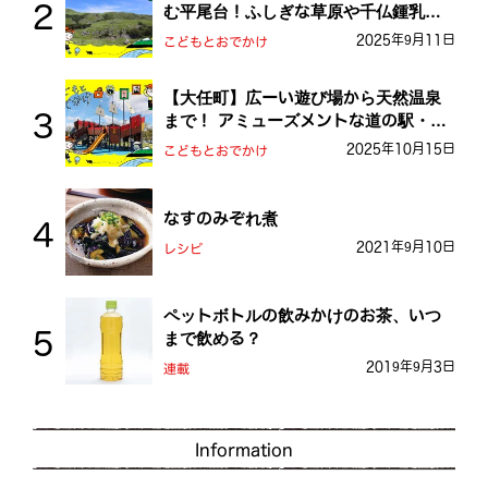
む平尾台！ふしぎな草原や千仏鍾乳洞
を探検しよう！
2025年9月11日
こどもとおでかけ
【大任町】広ーい遊び場から天然温泉
まで！ アミューズメントな道の駅・お
おとう桜街道
2025年10月15日
こどもとおでかけ
なすのみぞれ煮
2021年9月10日
レシピ
ペットボトルの飲みかけのお茶、いつ
まで飲める？
2019年9月3日
連載
Information