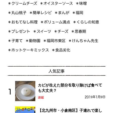
＊オイスターソース
＊クリームチーズ
＊味噌
＊簡単レシピ
＊丸山桃子
＊まんが
＊福岡
＊おもてなし料理
＊ボリューム満点
＊くらしの知恵
＊プレゼント
＊スイーツ
＊思春期
＊チーズ
＊けんちゃん先生
＊福岡市東区
＊子育て
＊動物園
＊ホットケーキミックス
＊食品劣化
人気記事
カビが生えた部分を取り除けば食べて
も大丈夫？
2019年1月9日
連載
【北九州市・小倉南区】子連れで楽し