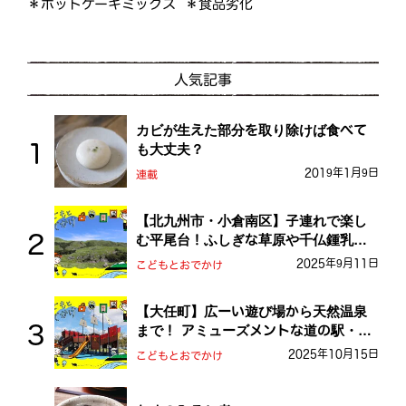
＊ホットケーキミックス
＊食品劣化
人気記事
カビが生えた部分を取り除けば食べて
も大丈夫？
2019年1月9日
連載
【北九州市・小倉南区】子連れで楽し
む平尾台！ふしぎな草原や千仏鍾乳洞
を探検しよう！
2025年9月11日
こどもとおでかけ
【大任町】広ーい遊び場から天然温泉
まで！ アミューズメントな道の駅・お
おとう桜街道
2025年10月15日
こどもとおでかけ