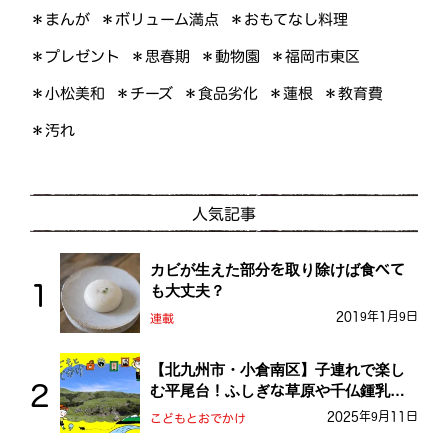
＊ボリューム満点
＊おもてなし料理
＊まんが
＊プレゼント
＊福岡市東区
＊思春期
＊動物園
＊小松美和
＊食品劣化
＊教育費
＊チーズ
＊蓮根
＊汚れ
人気記事
カビが生えた部分を取り除けば食べて
も大丈夫？
2019年1月9日
連載
【北九州市・小倉南区】子連れで楽し
む平尾台！ふしぎな草原や千仏鍾乳洞
を探検しよう！
2025年9月11日
こどもとおでかけ