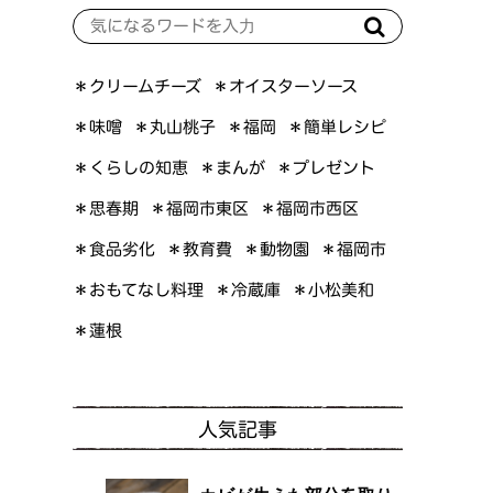
＊オイスターソース
＊クリームチーズ
＊簡単レシピ
＊丸山桃子
＊味噌
＊福岡
＊くらしの知恵
＊プレゼント
＊まんが
＊福岡市東区
＊福岡市西区
＊思春期
＊食品劣化
＊教育費
＊動物園
＊福岡市
＊おもてなし料理
＊小松美和
＊冷蔵庫
＊蓮根
人気記事