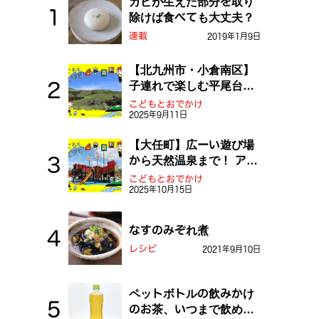
カビが生えた部分を取り
除けば食べても大丈夫？
連載
2019年1月9日
【北九州市・小倉南区】
子連れで楽しむ平尾台！
ふしぎな草原や千仏鍾乳
こどもとおでかけ
2025年9月11日
洞を探検しよう！
【大任町】広ーい遊び場
から天然温泉まで！ アミ
ューズメントな道の駅・
こどもとおでかけ
2025年10月15日
おおとう桜街道
なすのみぞれ煮
レシピ
2021年9月10日
ペットボトルの飲みかけ
のお茶、いつまで飲め