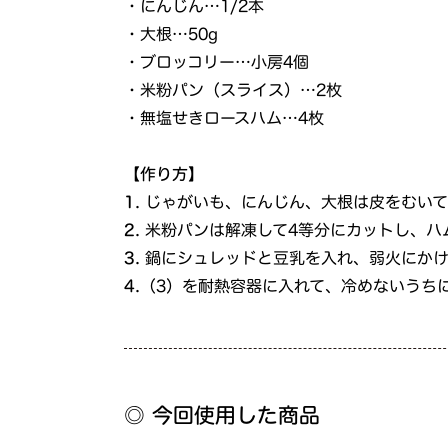
・にんじん…1/2本
・大根…50g
・ブロッコリー…小房4個
・米粉パン（スライス）…2枚
・無塩せきロースハム…4枚
【作り方】
1.
じゃがいも、にんじん、大根は皮をむいて
2.
米粉パンは解凍して4等分にカットし、ハ
3.
鍋にシュレッドと豆乳を入れ、弱火にかけ
4.
（3）を耐熱容器に入れて、冷めないうち
◎ 今回使用した商品