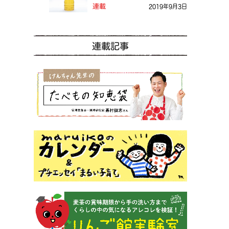
る？
連載
2019年9月3日
連載記事