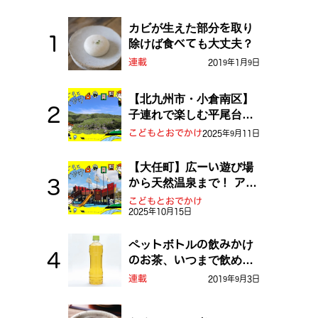
カビが生えた部分を取り
除けば食べても大丈夫？
連載
2019年1月9日
【北九州市・小倉南区】
子連れで楽しむ平尾台！
ふしぎな草原や千仏鍾乳
こどもとおでかけ
2025年9月11日
洞を探検しよう！
【大任町】広ーい遊び場
から天然温泉まで！ アミ
ューズメントな道の駅・
こどもとおでかけ
2025年10月15日
おおとう桜街道
ペットボトルの飲みかけ
のお茶、いつまで飲め
る？
連載
2019年9月3日