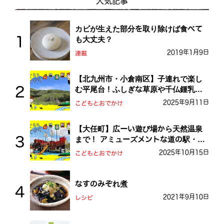
人気記事
カビが生えた部分を取り除けば食べて
も大丈夫？
2019年1月9日
連載
【北九州市・小倉南区】子連れで楽し
む平尾台！ふしぎな草原や千仏鍾乳洞
を探検しよう！
2025年9月11日
こどもとおでかけ
【大任町】広ーい遊び場から天然温泉
まで！ アミューズメントな道の駅・お
おとう桜街道
2025年10月15日
こどもとおでかけ
なすのみぞれ煮
2021年9月10日
レシピ