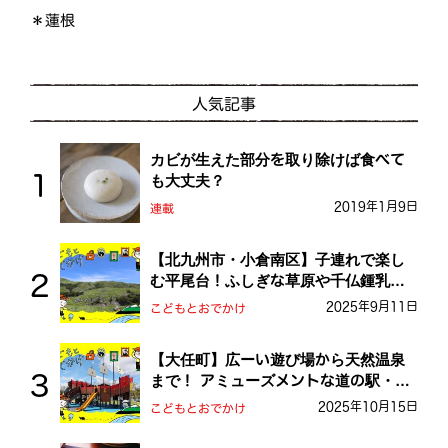
＊蓮根
人気記事
カビが生えた部分を取り除けば食べて
も大丈夫？
2019年1月9日
連載
【北九州市・小倉南区】子連れで楽し
む平尾台！ふしぎな草原や千仏鍾乳洞
を探検しよう！
2025年9月11日
こどもとおでかけ
【大任町】広ーい遊び場から天然温泉
まで！ アミューズメントな道の駅・お
おとう桜街道
2025年10月15日
こどもとおでかけ