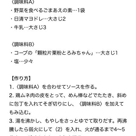
〈調味料A〉
・野菜を食べるごまあえの素…1袋
・日清マヨドレ…大さじ2
・牛乳…大さじ3
〈調味料B〉
・コープの「顆粒片栗粉とろみちゃん」…大さじ1
・塩…少々
【作り方】
1.
〈調味料A〉を合わせてソースを作る。
2.
鶏ムネ肉の皮をとって、めん棒などでたたき、斜め
に包丁を入れてそぎ切りにし、〈調味料B〉を加えて
もみ込む。
3.
湯を沸かし、もやしをさっとゆでて取りだす。再沸
騰したら弱火にして（2）を入れ、火が通るまで4～5