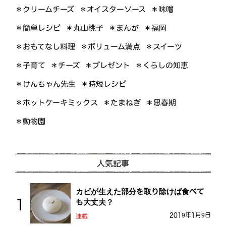
＊オイスターソース
＊クリームチーズ
＊味噌
＊簡単レシピ
＊丸山桃子
＊まんが
＊福岡
＊おもてなし料理
＊ボリューム満点
＊スイーツ
＊くらしの知恵
＊プレゼント
＊子育て
＊チーズ
＊けんちゃん先生
＊時短レシピ
＊ホットケーキミックス
＊たまねぎ
＊思春期
＊動物園
人気記事
カビが生えた部分を取り除けば食べて
も大丈夫？
2019年1月9日
連載