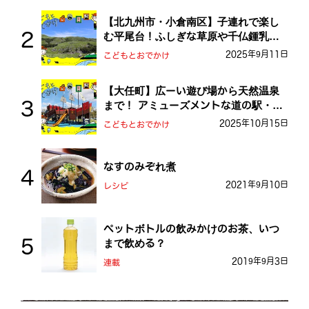
【北九州市・小倉南区】子連れで楽し
む平尾台！ふしぎな草原や千仏鍾乳洞
を探検しよう！
2025年9月11日
こどもとおでかけ
【大任町】広ーい遊び場から天然温泉
まで！ アミューズメントな道の駅・お
おとう桜街道
2025年10月15日
こどもとおでかけ
なすのみぞれ煮
2021年9月10日
レシピ
ペットボトルの飲みかけのお茶、いつ
まで飲める？
2019年9月3日
連載