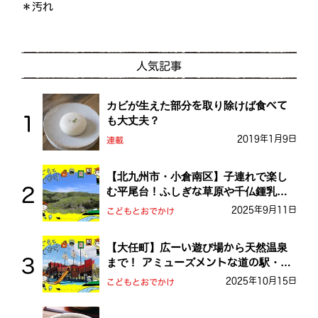
＊汚れ
人気記事
カビが生えた部分を取り除けば食べて
も大丈夫？
2019年1月9日
連載
【北九州市・小倉南区】子連れで楽し
む平尾台！ふしぎな草原や千仏鍾乳洞
を探検しよう！
2025年9月11日
こどもとおでかけ
【大任町】広ーい遊び場から天然温泉
まで！ アミューズメントな道の駅・お
おとう桜街道
2025年10月15日
こどもとおでかけ