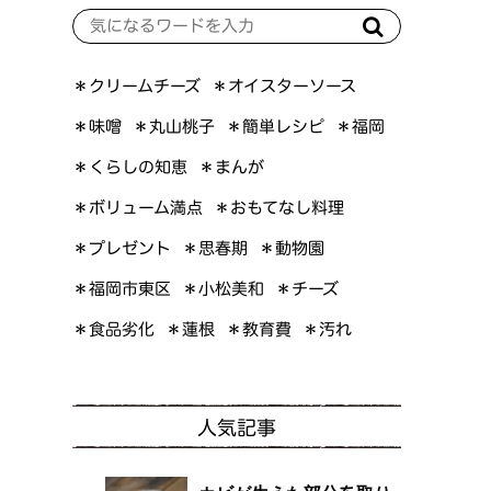
＊オイスターソース
＊クリームチーズ
＊簡単レシピ
＊丸山桃子
＊味噌
＊福岡
＊くらしの知恵
＊まんが
＊ボリューム満点
＊おもてなし料理
＊プレゼント
＊思春期
＊動物園
＊福岡市東区
＊小松美和
＊チーズ
＊食品劣化
＊教育費
＊蓮根
＊汚れ
人気記事