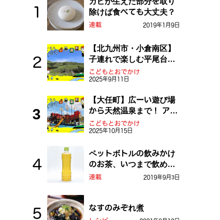
カビが生えた部分を取り
除けば食べても大丈夫？
連載
2019年1月9日
【北九州市・小倉南区】
子連れで楽しむ平尾台！
ふしぎな草原や千仏鍾乳
こどもとおでかけ
2025年9月11日
洞を探検しよう！
【大任町】広ーい遊び場
から天然温泉まで！ アミ
ューズメントな道の駅・
こどもとおでかけ
2025年10月15日
おおとう桜街道
ペットボトルの飲みかけ
のお茶、いつまで飲め
る？
連載
2019年9月3日
なすのみぞれ煮