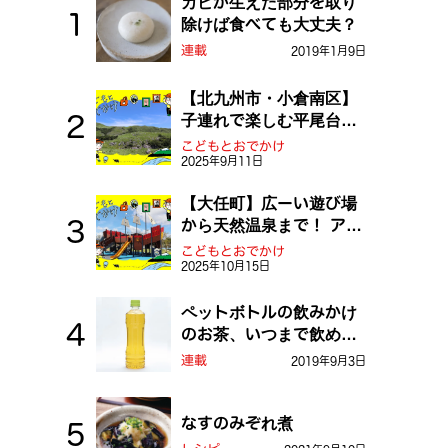
カビが生えた部分を取り
除けば食べても大丈夫？
連載
2019年1月9日
【北九州市・小倉南区】
子連れで楽しむ平尾台！
ふしぎな草原や千仏鍾乳
こどもとおでかけ
2025年9月11日
洞を探検しよう！
【大任町】広ーい遊び場
から天然温泉まで！ アミ
ューズメントな道の駅・
こどもとおでかけ
2025年10月15日
おおとう桜街道
ペットボトルの飲みかけ
のお茶、いつまで飲め
る？
連載
2019年9月3日
なすのみぞれ煮