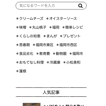
＊オイスターソース
＊クリームチーズ
＊簡単レシピ
＊丸山桃子
＊味噌
＊福岡
＊くらしの知恵
＊プレゼント
＊まんが
＊福岡市東区
＊福岡市西区
＊思春期
＊食品劣化
＊教育費
＊動物園
＊福岡市
＊おもてなし料理
＊小松美和
＊冷蔵庫
＊蓮根
人気記事