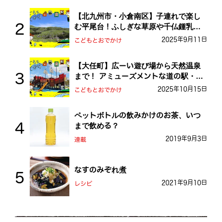
【北九州市・小倉南区】子連れで楽し
む平尾台！ふしぎな草原や千仏鍾乳洞
を探検しよう！
2025年9月11日
こどもとおでかけ
【大任町】広ーい遊び場から天然温泉
まで！ アミューズメントな道の駅・お
おとう桜街道
2025年10月15日
こどもとおでかけ
ペットボトルの飲みかけのお茶、いつ
まで飲める？
2019年9月3日
連載
なすのみぞれ煮
2021年9月10日
レシピ