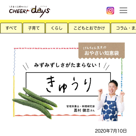
すべて
子育て
くらし
こどもとおでかけ
コラム・ま
2020年7月10日