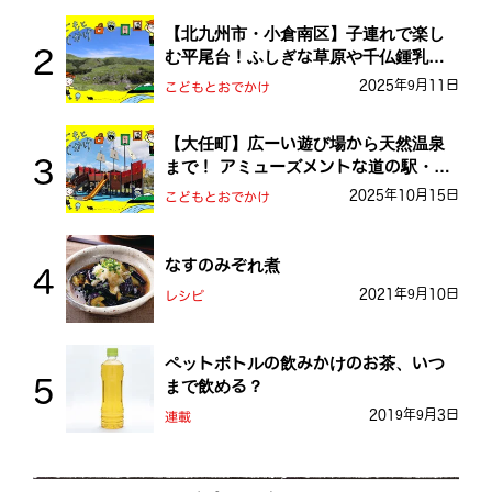
【北九州市・小倉南区】子連れで楽し
む平尾台！ふしぎな草原や千仏鍾乳洞
を探検しよう！
2025年9月11日
こどもとおでかけ
【大任町】広ーい遊び場から天然温泉
まで！ アミューズメントな道の駅・お
おとう桜街道
2025年10月15日
こどもとおでかけ
なすのみぞれ煮
2021年9月10日
レシピ
ペットボトルの飲みかけのお茶、いつ
まで飲める？
2019年9月3日
連載