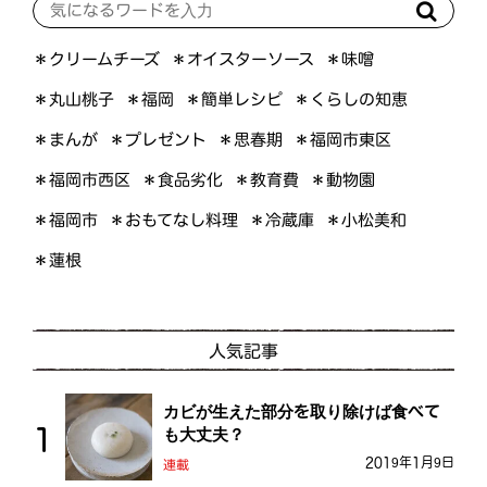
＊オイスターソース
＊クリームチーズ
＊味噌
＊くらしの知恵
＊簡単レシピ
＊丸山桃子
＊福岡
＊プレゼント
＊福岡市東区
＊まんが
＊思春期
＊福岡市西区
＊食品劣化
＊教育費
＊動物園
＊おもてなし料理
＊小松美和
＊福岡市
＊冷蔵庫
＊蓮根
人気記事
カビが生えた部分を取り除けば食べて
も大丈夫？
2019年1月9日
連載