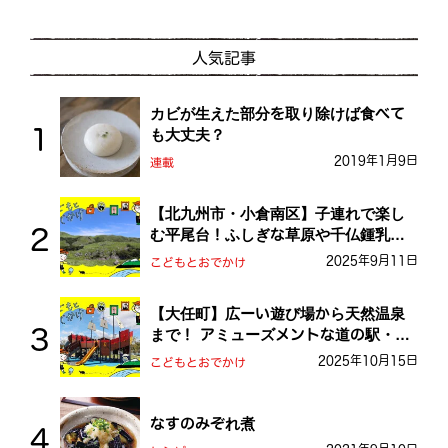
人気記事
カビが生えた部分を取り除けば食べて
も大丈夫？
2019年1月9日
連載
【北九州市・小倉南区】子連れで楽し
む平尾台！ふしぎな草原や千仏鍾乳洞
を探検しよう！
2025年9月11日
こどもとおでかけ
【大任町】広ーい遊び場から天然温泉
まで！ アミューズメントな道の駅・お
おとう桜街道
2025年10月15日
こどもとおでかけ
なすのみぞれ煮