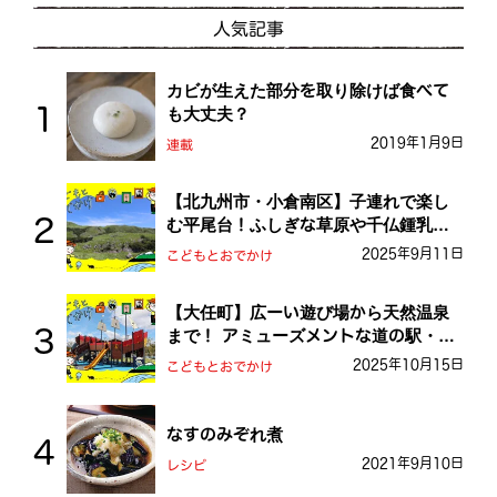
人気記事
カビが生えた部分を取り除けば食べて
も大丈夫？
2019年1月9日
連載
【北九州市・小倉南区】子連れで楽し
む平尾台！ふしぎな草原や千仏鍾乳洞
を探検しよう！
2025年9月11日
こどもとおでかけ
【大任町】広ーい遊び場から天然温泉
まで！ アミューズメントな道の駅・お
おとう桜街道
2025年10月15日
こどもとおでかけ
なすのみぞれ煮
2021年9月10日
レシピ