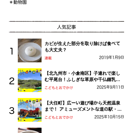
＊動物園
人気記事
カビが生えた部分を取り除けば食べて
も大丈夫？
2019年1月9日
連載
【北九州市・小倉南区】子連れで楽し
む平尾台！ふしぎな草原や千仏鍾乳洞
を探検しよう！
2025年9月11日
こどもとおでかけ
【大任町】広ーい遊び場から天然温泉
まで！ アミューズメントな道の駅・お
おとう桜街道
2025年10月15日
こどもとおでかけ