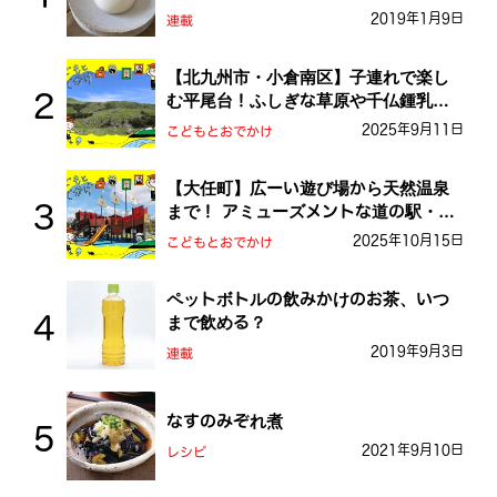
2019年1月9日
連載
【北九州市・小倉南区】子連れで楽し
む平尾台！ふしぎな草原や千仏鍾乳洞
を探検しよう！
2025年9月11日
こどもとおでかけ
【大任町】広ーい遊び場から天然温泉
まで！ アミューズメントな道の駅・お
おとう桜街道
2025年10月15日
こどもとおでかけ
ペットボトルの飲みかけのお茶、いつ
まで飲める？
2019年9月3日
連載
なすのみぞれ煮
2021年9月10日
レシピ