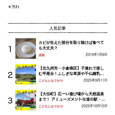
＊汚れ
人気記事
カビが生えた部分を取り除けば食べて
も大丈夫？
2019年1月9日
連載
【北九州市・小倉南区】子連れで楽し
む平尾台！ふしぎな草原や千仏鍾乳洞
を探検しよう！
2025年9月11日
こどもとおでかけ
【大任町】広ーい遊び場から天然温泉
まで！ アミューズメントな道の駅・お
おとう桜街道
2025年10月15日
こどもとおでかけ