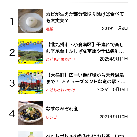
カビが生えた部分を取り除けば食べて
も大丈夫？
2019年1月9日
連載
【北九州市・小倉南区】子連れで楽し
む平尾台！ふしぎな草原や千仏鍾乳洞
を探検しよう！
2025年9月11日
こどもとおでかけ
【大任町】広ーい遊び場から天然温泉
まで！ アミューズメントな道の駅・お
おとう桜街道
2025年10月15日
こどもとおでかけ
なすのみぞれ煮
2021年9月10日
レシピ
ペットボトルの飲みかけのお茶、いつ