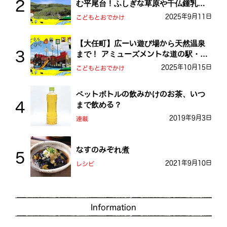
む平尾台！ふしぎな草原や千仏鍾乳洞
を探検しよう！
2025年9月11日
こどもとおでかけ
【大任町】広ーい遊び場から天然温泉
まで！ アミューズメントな道の駅・お
おとう桜街道
2025年10月15日
こどもとおでかけ
ペットボトルの飲みかけのお茶、いつ
まで飲める？
2019年9月3日
連載
なすのみぞれ煮
2021年9月10日
レシピ
Information