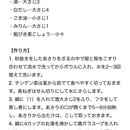
・酒…大さじ3
・白だし…大さじ4
・ごま油…小さじ1
・みりん…大さじ1
・粗びき黒こしょう…少々
【作り方】
1.
砂抜きをしたあさりをざるの中で殻と殻をこすり
合わせて流水で洗ってからボウルに入れ、水を2〜3回
替えて洗います。
2.
チンゲン菜は茎から茹でて食べやすく切っておきま
す。長ねぎはせん切りにして水にさらします。
3.
鍋に（1）を入れて酒大さじ2をふり、フタをして
蒸し煮にします。あさりの口が開くまで5〜6分加熱
し、あさりから出た汁は、こして取っておきます。
4.
鍋に4カップのお湯を沸かして鶏ガラスープを入れ