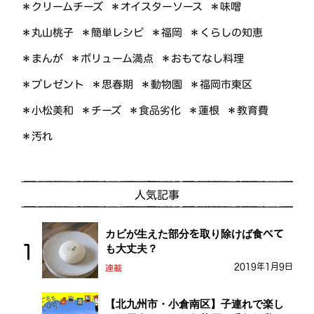
＊オイスターソース
＊クリームチーズ
＊味噌
＊くらしの知恵
＊簡単レシピ
＊丸山桃子
＊福岡
＊ボリューム満点
＊おもてなし料理
＊まんが
＊プレゼント
＊福岡市東区
＊思春期
＊動物園
＊小松美和
＊食品劣化
＊教育費
＊チーズ
＊蓮根
＊汚れ
人気記事
カビが生えた部分を取り除けば食べて
も大丈夫？
2019年1月9日
連載
【北九州市・小倉南区】子連れで楽し