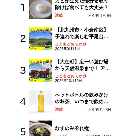
カビが生えた部分を取り
除けば食べても大丈夫？
連載
2019年1月9日
【北九州市・小倉南区】
子連れで楽しむ平尾台！
ふしぎな草原や千仏鍾乳
こどもとおでかけ
2025年9月11日
洞を探検しよう！
【大任町】広ーい遊び場
から天然温泉まで！ アミ
ューズメントな道の駅・
こどもとおでかけ
2025年10月15日
おおとう桜街道
ペットボトルの飲みかけ
のお茶、いつまで飲め
る？
連載
2019年9月3日
なすのみぞれ煮