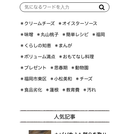
＊オイスターソース
＊クリームチーズ
＊簡単レシピ
＊丸山桃子
＊味噌
＊福岡
＊くらしの知恵
＊まんが
＊ボリューム満点
＊おもてなし料理
＊プレゼント
＊思春期
＊動物園
＊福岡市東区
＊小松美和
＊チーズ
＊食品劣化
＊教育費
＊蓮根
＊汚れ
人気記事