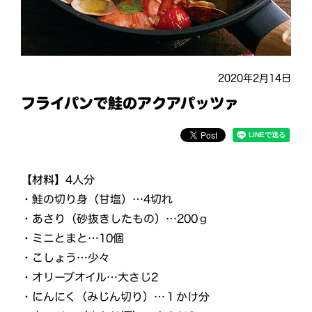
2020年2月14日
フライパンで鮭のアクアパッツァ
【材料】
4人分
・鮭の切り身（甘塩）…4切れ
・あさり（砂抜きしたもの）…200ｇ
・ミニとまと…10個
・こしょう…少々
・オリーブオイル…大さじ2
・にんにく（みじん切り）…１かけ分