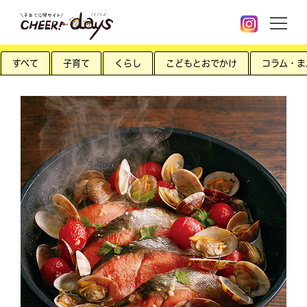
すべて
子育て
くらし
こどもとおでかけ
コラム・ま