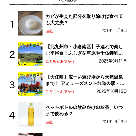
カビが生えた部分を取り除けば食べて
も大丈夫？
2019年1月9日
連載
【北九州市・小倉南区】子連れで楽し
む平尾台！ふしぎな草原や千仏鍾乳洞
を探検しよう！
2025年9月11日
こどもとおでかけ
【大任町】広ーい遊び場から天然温泉
まで！ アミューズメントな道の駅・お
おとう桜街道
2025年10月15日
こどもとおでかけ
ペットボトルの飲みかけのお茶、いつ
まで飲める？
2019年9月3日
連載