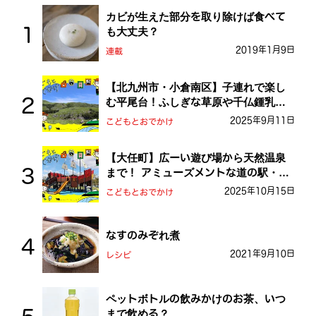
カビが生えた部分を取り除けば食べて
も大丈夫？
2019年1月9日
連載
【北九州市・小倉南区】子連れで楽し
む平尾台！ふしぎな草原や千仏鍾乳洞
を探検しよう！
2025年9月11日
こどもとおでかけ
【大任町】広ーい遊び場から天然温泉
まで！ アミューズメントな道の駅・お
おとう桜街道
2025年10月15日
こどもとおでかけ
なすのみぞれ煮
2021年9月10日
レシピ
ペットボトルの飲みかけのお茶、いつ
まで飲める？