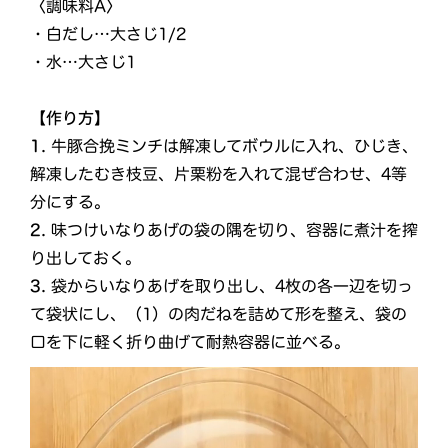
〈調味料A〉
・白だし…大さじ1/2
・水…大さじ1
【作り方】
1.
牛豚合挽ミンチは解凍してボウルに入れ、ひじき、
解凍したむき枝豆、片栗粉を入れて混ぜ合わせ、4等
分にする。
2.
味つけいなりあげの袋の隅を切り、容器に煮汁を搾
り出しておく。
3.
袋からいなりあげを取り出し、4枚の各一辺を切っ
て袋状にし、（1）の肉だねを詰めて形を整え、袋の
口を下に軽く折り曲げて耐熱容器に並べる。