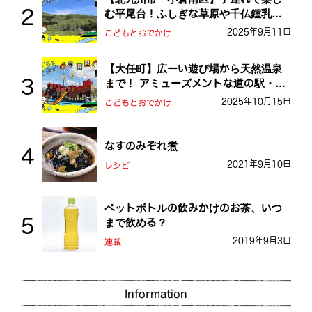
む平尾台！ふしぎな草原や千仏鍾乳洞
を探検しよう！
2025年9月11日
こどもとおでかけ
【大任町】広ーい遊び場から天然温泉
まで！ アミューズメントな道の駅・お
おとう桜街道
2025年10月15日
こどもとおでかけ
なすのみぞれ煮
2021年9月10日
レシピ
ペットボトルの飲みかけのお茶、いつ
まで飲める？
2019年9月3日
連載
Information