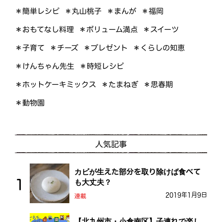
＊簡単レシピ
＊丸山桃子
＊まんが
＊福岡
＊おもてなし料理
＊ボリューム満点
＊スイーツ
＊くらしの知恵
＊プレゼント
＊子育て
＊チーズ
＊けんちゃん先生
＊時短レシピ
＊ホットケーキミックス
＊たまねぎ
＊思春期
＊動物園
人気記事
カビが生えた部分を取り除けば食べて
も大丈夫？
2019年1月9日
連載
【北九州市・小倉南区】子連れで楽し