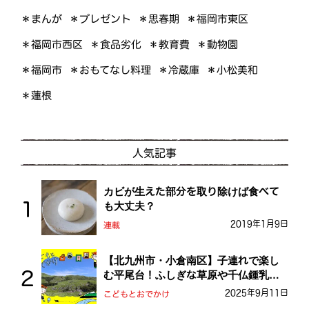
＊プレゼント
＊福岡市東区
＊まんが
＊思春期
＊福岡市西区
＊食品劣化
＊教育費
＊動物園
＊おもてなし料理
＊小松美和
＊福岡市
＊冷蔵庫
＊蓮根
人気記事
カビが生えた部分を取り除けば食べて
も大丈夫？
2019年1月9日
連載
【北九州市・小倉南区】子連れで楽し
む平尾台！ふしぎな草原や千仏鍾乳洞
を探検しよう！
2025年9月11日
こどもとおでかけ