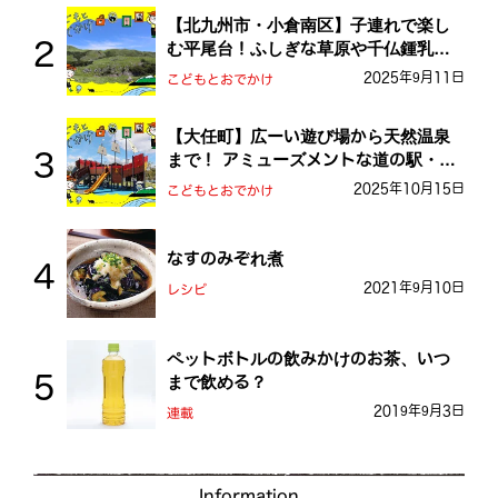
【北九州市・小倉南区】子連れで楽し
む平尾台！ふしぎな草原や千仏鍾乳洞
を探検しよう！
2025年9月11日
こどもとおでかけ
【大任町】広ーい遊び場から天然温泉
まで！ アミューズメントな道の駅・お
おとう桜街道
2025年10月15日
こどもとおでかけ
なすのみぞれ煮
2021年9月10日
レシピ
ペットボトルの飲みかけのお茶、いつ
まで飲める？
2019年9月3日
連載
Information