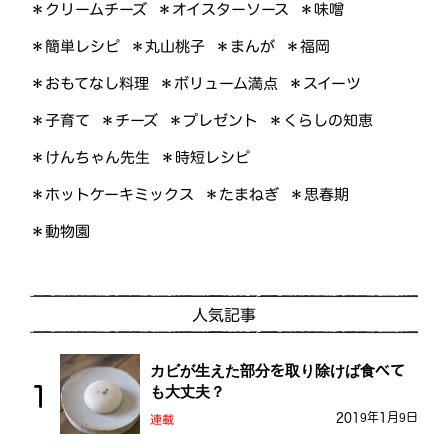
＊オイスターソース
＊クリームチーズ
＊味噌
＊簡単レシピ
＊丸山桃子
＊まんが
＊福岡
＊おもてなし料理
＊ボリューム満点
＊スイーツ
＊くらしの知恵
＊プレゼント
＊子育て
＊チーズ
＊けんちゃん先生
＊時短レシピ
＊ホットケーキミックス
＊たまねぎ
＊思春期
＊動物園
人気記事
カビが生えた部分を取り除けば食べて
も大丈夫？
2019年1月9日
連載